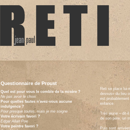
Questionnaire de Proust
Reti se place lui
Quel est pour vous le comble de la misère ?
dessus» du lieu ob
Ne pas avoir le choix
est probablement
Pour quelles fautes n'avez-vous aucune
enfance.
indulgence ?
Pour presque toutes, mais je me soigne
Très jeune – dit-i
Votre écrivain favori ?
de son père, un 
Edgar Allan Poe
Votre peintre favori ?
Puis sont arrivée