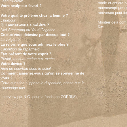
Jean Hucleux
ronde et entière p
Votre sculpteur favori ?
macroscopiques ch
...
renversée pour les
Votre qualité préférée chez la femme ?
L'humour
Montrer cela comm
Qui auriez-vous aimé être ?
Reti.
Niel Armstrong ou Youri Gagarine
Ce que vous détestez par-dessus tout ?
La vulgarité
La réforme que vous admirez le plus ?
L'abolition de l'apartheid
Etat présent de votre esprit ?
Positif, mais attention aux excès
Votre devise ?
Rien de nouveau sous le soleil
Comment aimeriez-vous qu'on se souvienne de
vous ?
Cette question suppose la disparition, chose que je
n'envisage pas
interview par N.G. pour la fondation COPRIM)