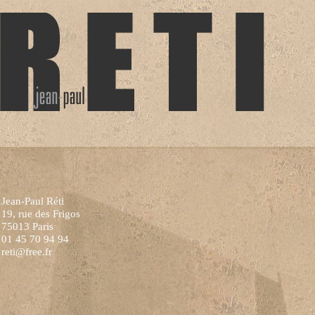
Jean-Paul Réti
19, rue des Frigos
75013 Paris
01 45 70 94 94
reti@free.fr