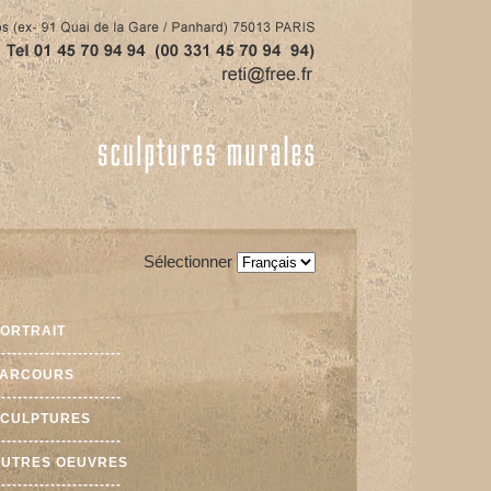
Sélectionner
ORTRAIT
-----------------------
PARCOURS
-----------------------
SCULPTURES
-----------------------
UTRES OEUVRES
-----------------------