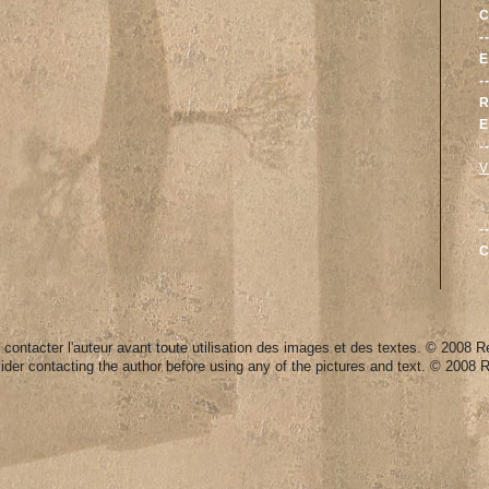
C
-
E
-
R
E
-
V
-
 contacter l'auteur avant toute utilisation des images et des textes. © 2008 
der contacting the author before using any of the pictures and text. © 2008