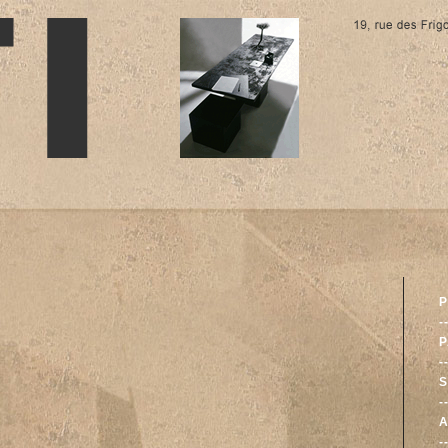
P
-
-
-
A
-