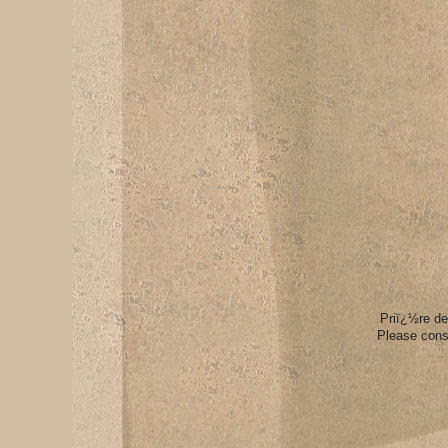
Priï¿½re de
Please consi