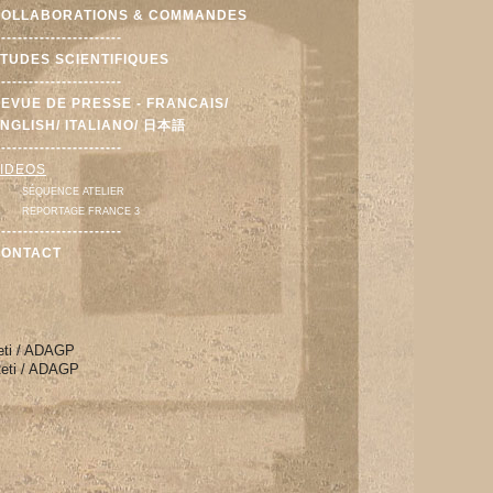
OLLABORATIONS & COMMANDES
-----------------------
TUDES SCIENTIFIQUES
-----------------------
EVUE DE PRESSE - FRANCAIS/
NGLISH/ ITALIANO/ 日本語
-----------------------
IDEOS
SÉQUENCE ATELIER
REPORTAGE FRANCE 3
-----------------------
CONTACT
Reti / ADAGP
 Reti / ADAGP